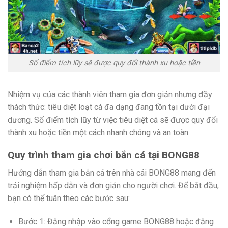
Số điểm tích lũy sẽ được quy đổi thành xu hoặc tiền
Nhiệm vụ của các thành viên tham gia đơn giản nhưng đầy
thách thức: tiêu diệt loạt cá đa dạng đang tồn tại dưới đại
dương. Số điểm tích lũy từ việc tiêu diệt cá sẽ được quy đổi
thành xu hoặc tiền một cách nhanh chóng và an toàn.
Quy trình tham gia chơi bắn cá tại BONG88
Hướng dẫn tham gia bắn cá trên nhà cái BONG88 mang đến
trải nghiệm hấp dẫn và đơn giản cho người chơi. Để bắt đầu,
bạn có thể tuân theo các bước sau:
Bước 1: Đăng nhập vào cổng game BONG88 hoặc đăng