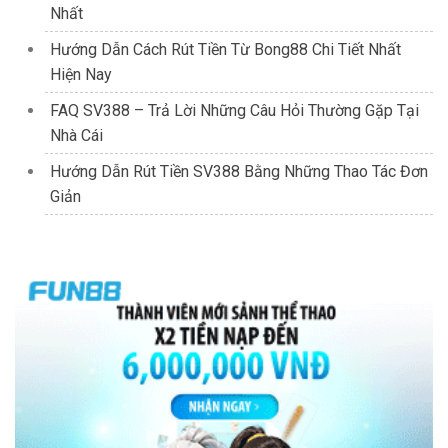
Nhất
Hướng Dẫn Cách Rút Tiền Từ Bong88 Chi Tiết Nhất
Hiện Nay
FAQ SV388 – Trả Lời Những Câu Hỏi Thường Gặp Tại
Nhà Cái
Hướng Dẫn Rút Tiền SV388 Bằng Những Thao Tác Đơn
Giản