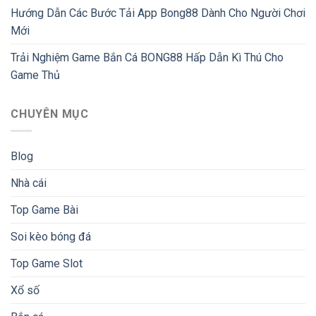
Hướng Dẫn Các Bước Tải App Bong88 Dành Cho Người Chơi
Mới
Trải Nghiệm Game Bắn Cá BONG88 Hấp Dẫn Kì Thú Cho
Game Thủ
CHUYÊN MỤC
Blog
Nhà cái
Top Game Bài
Soi kèo bóng đá
Top Game Slot
Xổ số