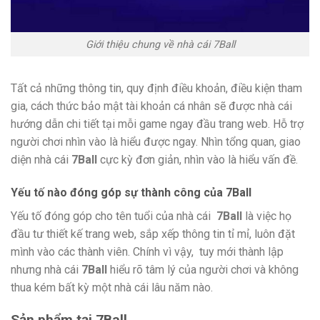
Giới thiệu chung về nhà cái 7Ball
Tất cả những thông tin, quy định điều khoản, điều kiện tham
gia, cách thức bảo mật tài khoản cá nhân sẽ được nhà cái
hướng dẫn chi tiết tại mỗi game ngay đầu trang web. Hỗ trợ
người chơi nhìn vào là hiểu được ngay. Nhìn tổng quan, giao
diện nhà cái
7Ball
cực kỳ đơn giản, nhìn vào là hiểu vấn đề.
Yếu tố nào đóng góp sự thành công của 7Ball
Yếu tố đóng góp cho tên tuổi của nhà cái
7Ball
là việc họ
đầu tư thiết kế trang web, sắp xếp thông tin tỉ mỉ, luôn đặt
mình vào các thành viên. Chính vì vậy, tuy mới thành lập
nhưng nhà cái
7Ball
hiểu rõ tâm lý của người chơi và không
thua kém bất kỳ một nhà cái lâu năm nào.
Sản phẩm tại 7Ball