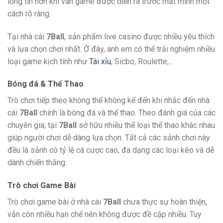
lòng tin hơn khi ván game được diễn ra trước mắt mình một
cách rõ ràng.
Tại nhà cái
7Ball
, sản phẩm live casino được nhiều yêu thích
và lựa chọn chơi nhất. Ở đây, anh em có thể trải nghiệm nhiều
loại game kịch tính như
Tài xỉu
, Sicbo, Roulette,…
Bóng đá & Thể Thao
Trò chơi tiếp theo không thể không kể đến khi nhắc đến nhà
cái
7Ball
chính là bóng đá và thể thao. Theo đánh giá của các
chuyên gia, tại
7Ball
sở hữu nhiều thể loại thể thao khác nhau
giúp người chơi dễ dàng lựa chọn. Tất cả các sảnh chơi này
đều là sảnh có tỷ lệ cá cược cao, đa dạng các loại kèo và dễ
dành chiến thắng.
Trò chơi Game Bài
Trò chơi game bài ở nhà cái
7Ball
chưa thực sự hoàn thiện,
vẫn còn nhiều hạn chế nên không được đề cập nhiều. Tuy