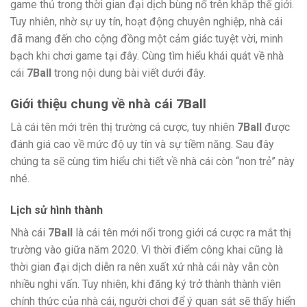
game thủ trong thời gian đại dịch bùng nổ trên khắp thế giới.
Tuy nhiên, nhờ sự uy tín, hoạt động chuyên nghiệp, nhà cái
đã mang đến cho cộng đồng một cảm giác tuyệt vời, minh
bạch khi chơi game tại đây. Cùng tìm hiểu khái quát về nhà
cái
7Ball
trong nội dung bài viết dưới đây.
Giới thiệu chung về nhà cái 7Ball
Là cái tên mới trên thị trường cá cược, tuy nhiên
7Ball
được
đánh giá cao về mức độ uy tín và sự tiềm năng. Sau đây
chúng ta sẽ cùng tìm hiểu chi tiết về nhà cái còn “non trẻ” này
nhé.
Lịch sử hình thành
Nhà cái
7Ball
là cái tên mới nổi trong giới cá cược ra mắt thị
trường vào giữa năm 2020. Vì thời điểm công khai cũng là
thời gian đại dịch diễn ra nên xuất xứ nhà cái này vẫn còn
nhiều nghi vấn. Tuy nhiên, khi đăng ký trở thành thành viên
chính thức của nhà cái, người chơi để ý quan sát sẽ thấy hiển