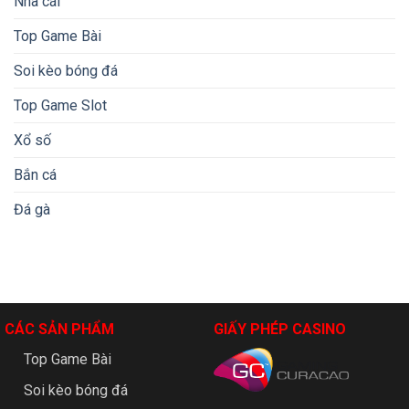
Nhà cái
Top Game Bài
Soi kèo bóng đá
Top Game Slot
Xổ số
Bắn cá
Đá gà
CÁC SẢN PHẨM
GIẤY PHÉP CASINO
Top Game Bài
Soi kèo bóng đá