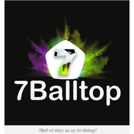
7Ball có thực sự uy tín không?