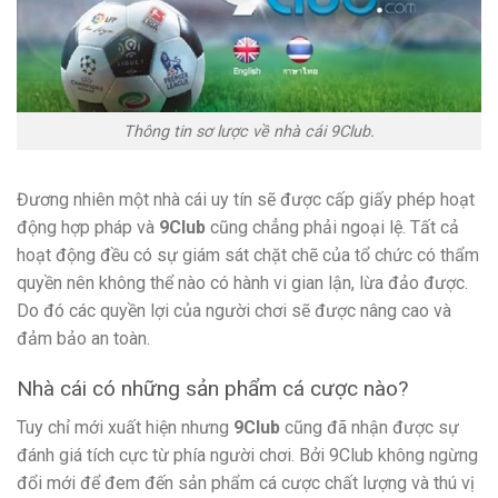
Thông tin sơ lược về nhà cái 9Club.
Đương nhiên một nhà cái uy tín sẽ được cấp giấy phép hoạt
động hợp pháp và
9Club
cũng chẳng phải ngoại lệ. Tất cả
hoạt động đều có sự giám sát chặt chẽ của tổ chức có thẩm
quyền nên không thể nào có hành vi gian lận, lừa đảo được.
Do đó các quyền lợi của người chơi sẽ được nâng cao và
đảm bảo an toàn.
Nhà cái có những sản phẩm cá cược nào?
Tuy chỉ mới xuất hiện nhưng
9Club
cũng đã nhận được sự
đánh giá tích cực từ phía người chơi. Bởi 9Club
không ngừng
đổi mới để đem đến sản phẩm cá cược chất lượng và thú vị