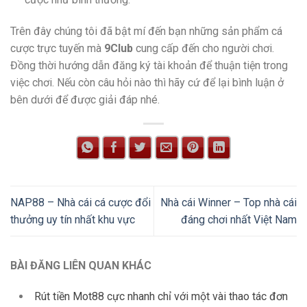
Trên đây chúng tôi đã bật mí đến bạn những sản phẩm cá
cược trực tuyến mà
9Club
cung cấp đến cho người chơi.
Đồng thời hướng dẫn đăng ký tài khoản để thuận tiện trong
việc chơi. Nếu còn câu hỏi nào thì hãy cứ để lại bình luận ở
bên dưới để được giải đáp nhé.
NAP88 – Nhà cái cá cược đổi
Nhà cái Winner – Top nhà cái
thưởng uy tín nhất khu vực
đáng chơi nhất Việt Nam
BÀI ĐĂNG LIÊN QUAN KHÁC
Rút tiền Mot88 cực nhanh chỉ với một vài thao tác đơn