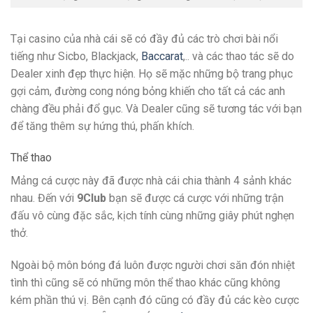
Tại casino của nhà cái sẽ có đầy đủ các trò chơi bài nổi
tiếng như Sicbo, Blackjack,
Baccarat
,.. và các thao tác sẽ do
Dealer xinh đẹp thực hiện. Họ sẽ mặc những bộ trang phục
gợi cảm, đường cong nóng bỏng khiến cho tất cả các anh
chàng đều phải đổ gục. Và Dealer cũng sẽ tương tác với bạn
để tăng thêm sự hứng thú, phấn khích.
Thể thao
Mảng cá cược này đã được nhà cái chia thành 4 sảnh khác
nhau. Đến với
9Club
bạn sẽ được cá cược với những trận
đấu vô cùng đặc sắc, kịch tính cùng những giây phút nghẹn
thở.
Ngoài bộ môn bóng đá luôn được người chơi săn đón nhiệt
tình thì cũng sẽ có những môn thể thao khác cũng không
kém phần thú vị. Bên cạnh đó cũng có đầy đủ các kèo cược