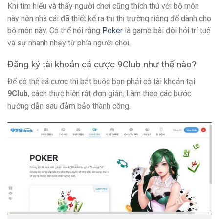
Khi tìm hiểu và thấy người chơi cũng thích thú với bộ môn
này nên nhà cái đã thiết kế ra thị thị trường riêng để dành cho
bộ môn này. Có thể nói rằng
Poker
là game bài đòi hỏi trí tuệ
và sự nhanh nhạy từ phía người chơi.
Đăng ký tài khoản cá cược 9Club như thế nào?
Để có thể cá cược thì bắt buộc bạn phải có tài khoản tại
9Club
, cách thực hiện rất đơn giản. Làm theo các bước
hướng dẫn sau đảm bảo thành công.