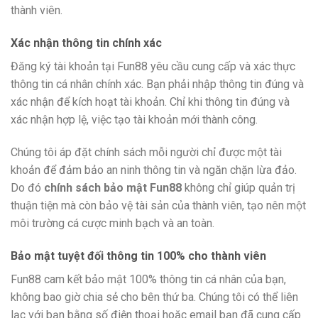
thành viên.
Xác nhận thông tin chính xác
Đăng ký tài khoản tại Fun88 yêu cầu cung cấp và xác thực
thông tin cá nhân chính xác. Bạn phải nhập thông tin đúng và
xác nhận để kích hoạt tài khoản. Chỉ khi thông tin đúng và
xác nhận hợp lệ, việc tạo tài khoản mới thành công.
Chúng tôi áp đặt chính sách mỗi người chỉ được một tài
khoản để đảm bảo an ninh thông tin và ngăn chặn lừa đảo.
Do đó
chính sách bảo mật Fun88
không chỉ giúp quản trị
thuận tiện mà còn bảo vệ tài sản của thành viên, tạo nên một
môi trường cá cược minh bạch và an toàn.
Bảo mật tuyệt đối thông tin 100% cho thành viên
Fun88 cam kết bảo mật 100% thông tin cá nhân của bạn,
không bao giờ chia sẻ cho bên thứ ba. Chúng tôi có thể liên
lạc với bạn bằng số điện thoại hoặc email bạn đã cung cấp