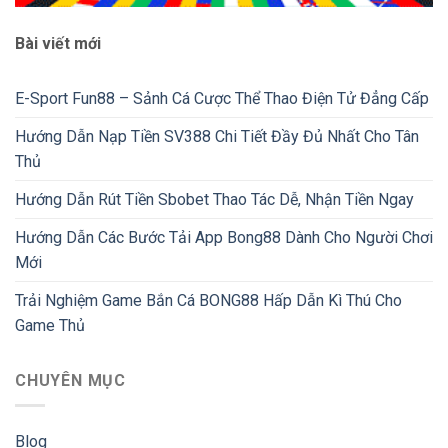
Bài viết mới
E-Sport Fun88 – Sảnh Cá Cược Thể Thao Điện Tử Đẳng Cấp
Hướng Dẫn Nạp Tiền SV388 Chi Tiết Đầy Đủ Nhất Cho Tân
Thủ
Hướng Dẫn Rút Tiền Sbobet Thao Tác Dễ, Nhận Tiền Ngay
Hướng Dẫn Các Bước Tải App Bong88 Dành Cho Người Chơi
Mới
Trải Nghiệm Game Bắn Cá BONG88 Hấp Dẫn Kì Thú Cho
Game Thủ
CHUYÊN MỤC
Blog