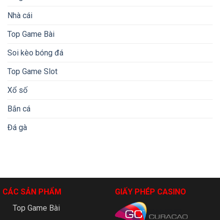
Nhà cái
Top Game Bài
Soi kèo bóng đá
Top Game Slot
Xổ số
Bắn cá
Đá gà
CÁC SẢN PHẨM
GIẤY PHÉP CASINO
Top Game Bài