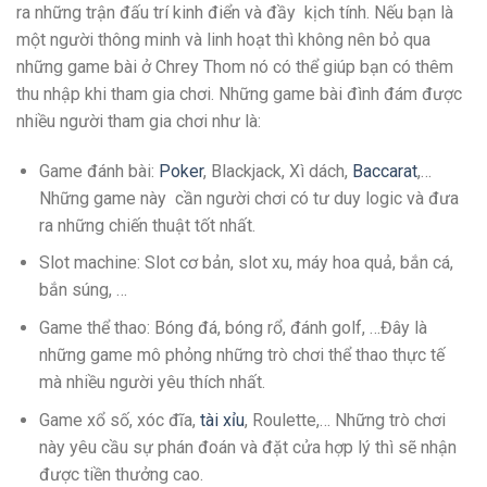
ra những trận đấu trí kinh điển và đầy kịch tính. Nếu bạn là
một người thông minh và linh hoạt thì không nên bỏ qua
những game bài ở Chrey Thom nó có thể giúp bạn có thêm
thu nhập khi tham gia chơi. Những game bài đình đám được
nhiều người tham gia chơi như là:
Game đánh bài:
Poker
, Blackjack, Xì dách,
Baccarat
,…
Những game này cần người chơi có tư duy logic và đưa
ra những chiến thuật tốt nhất.
Slot machine: Slot cơ bản, slot xu, máy hoa quả, bắn cá,
bắn súng, …
Game thể thao: Bóng đá, bóng rổ, đánh golf, …Đây là
những game mô phỏng những trò chơi thể thao thực tế
mà nhiều người yêu thích nhất.
Game xổ số, xóc đĩa,
tài xỉu
, Roulette,… Những trò chơi
này yêu cầu sự phán đoán và đặt cửa hợp lý thì sẽ nhận
được tiền thưởng cao.