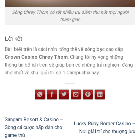
Sòng Chrey Thom có rất nhiều ưu điểm thu hút mọi người
tham gian
Lời kết
Bài biết trên là cáci nhìn tổng thể về sòng bạc cao cấp
Crown Casino Chrey Thom
. Chúng tôi hy vọng những
thông tin bổ ích trên sẽ giúp bạn có những trải nghiệm đáng
nhớ nhất về khu giải trí số 1 Campuchia này.
Sangam Resort & Casino –
Lucky Ruby Border Casino –
Sòng cá cược hấp dẫn cho
Nơi giải trí cho thượng lưu
game thủ