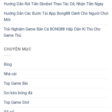
Hướng Dẫn Rút Tiền Sbobet Thao Tác Dễ, Nhận Tiền Ngay
Hướng Dẫn Các Bước Tải App Bong88 Dành Cho Người Chơi
Mới
Trải Nghiệm Game Bắn Cá BONG88 Hấp Dẫn Kì Thú Cho
Game Thủ
CHUYÊN MỤC
Blog
Nhà cái
Top Game Bài
Soi kèo bóng đá
Top Game Slot
Xổ số