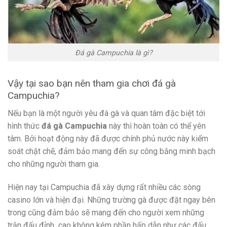
Đá gà Campuchia là gì?
Vậy tại sao bạn nên tham gia chơi đá gà
Campuchia?
Nếu bạn là một người yêu đá gà và quan tâm đặc biệt tới
hình thức
đá gà Campuchia
này thì hoàn toàn có thể yên
tâm. Bởi hoạt động này đã được chính phủ nước này kiểm
soát chặt chẽ, đảm bảo mang đến sự công bằng minh bạch
cho những người tham gia.
Hiện nay tại Campuchia đã xây dựng rất nhiều các sòng
casino lớn và hiện đại. Những trường gà được đặt ngay bên
trong cũng đảm bảo sẽ mang đến cho người xem những
trận đấu đỉnh cao không kém phần hấp dẫn như các đấu