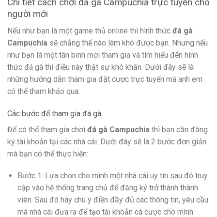
Chi tiết cách chơi đá gà Campuchia trực tuyến cho
người mới
Nếu như bạn là một game thủ online thì hình thức
đá gà
Campuchia
sẽ chẳng thể nào làm khó được bạn. Nhưng nếu
như bạn là một tân binh mới tham gia và tìm hiểu đến hình
thức đá gà thì điều này thật sự khó khăn. Dưới đây sẽ là
những hướng dẫn tham gia đặt cược trực tuyến
mà anh em
có thể tham khảo qua:
Các bước để tham gia đá gà
Để có thể tham gia chơi
đá gà Campuchia
thì bạn cần đăng
ký tài khoản tại các nhà cái. Dưới đây sẽ là 2 bước đơn giản
mà bạn có thể thực hiện:
Bước 1: Lựa chọn cho mình một nhà cái uy tín sau đó truy
cập vào hệ thống trang chủ để đăng ký trở thành thành
viên. Sau đó hãy chú ý điền đầy đủ các thông tin, yêu cầu
mà nhà cái đưa ra để tạo tài khoản cá cược cho mình.