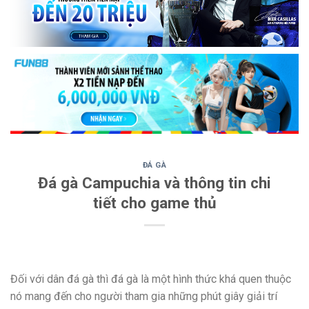
ĐÁ GÀ
Đá gà Campuchia và thông tin chi
tiết cho game thủ
Đối với dân đá gà thì đá gà là một hình thức khá quen thuộc
nó mang đến cho người tham gia những phút giây giải trí