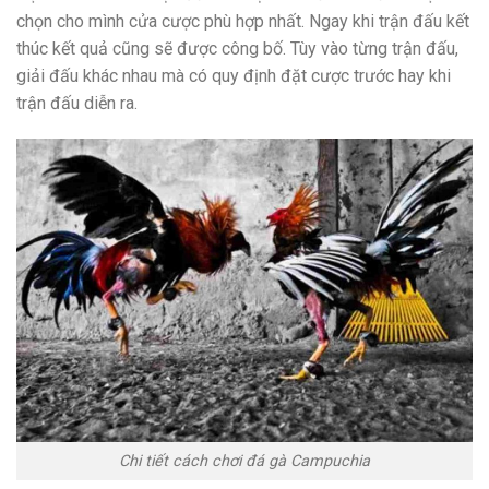
chọn cho mình cửa cược phù hợp nhất. Ngay khi trận đấu kết
thúc kết quả cũng sẽ được công bố. Tùy vào từng trận đấu,
giải đấu khác nhau mà có quy định đặt cược trước hay khi
trận đấu diễn ra.
Chi tiết cách chơi đá gà Campuchia