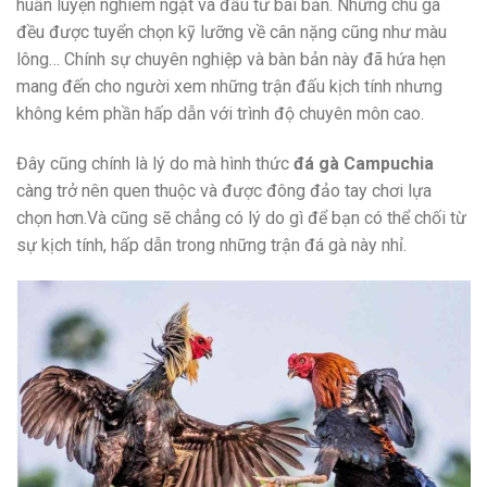
huấn luyện nghiêm ngặt và đầu tư bài bản. Những chú gà
đều được tuyển chọn kỹ lưỡng về cân nặng cũng như màu
lông… Chính sự chuyên nghiệp và bàn bản này đã hứa hẹn
mang đến cho người xem những trận đấu kịch tính nhưng
không kém phần hấp dẫn với trình độ chuyên môn cao.
Đây cũng chính là lý do mà hình thức
đá gà Campuchia
càng trở nên quen thuộc và được đông đảo tay chơi lựa
chọn hơn.Và cũng sẽ chẳng có lý do gì để bạn có thể chối từ
sự kịch tính, hấp dẫn trong những trận đá gà này nhỉ.