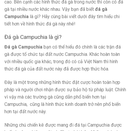
cao. Bên cạnh các hình thức đá gà trong nước thì còn có đá
gà tại nhiều nước khác nhau. Vậy bạn đã biết
đá gà
Campuchia
là gì? Hãy cùng bài viết dưới đây tìm hiểu chi
tiết hơn về hình thức đá gà này nhé!
Đá gà Campuchia là gì?
Đá gà Campuchia
bạn có thể hiểu đó chính là các trận đá
gà được tổ chức tại đất nước Campuchia. Khác hoàn toàn
với nhiều quốc gia khác, trong đó có cả Việt Nam thì hình
thức đá gà của đất nước này đã được hợp thức hóa.
Đây là một trong những hình thức đặt cược hoàn toàn hợp
pháp và người chơi nhận được sự bảo hộ từ pháp luật. Chính
vì vậy mà các trường gà cũng dẫn phổ biến hơn tại
Campuchia, cũng là hình thức kinh doanh trở nên phổ biến
hơn tại đất nước này.
Những chú chiến kê được mang đi đá tại Campuchia được