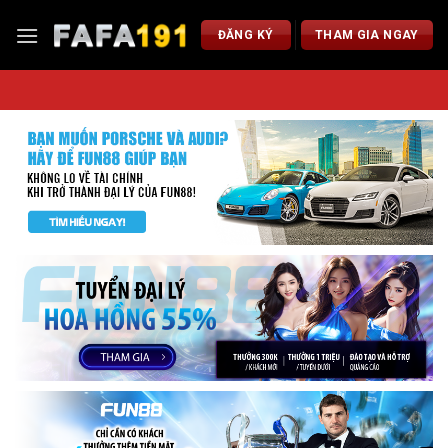
Skip
to
ĐĂNG KÝ
THAM GIA NGAY
content