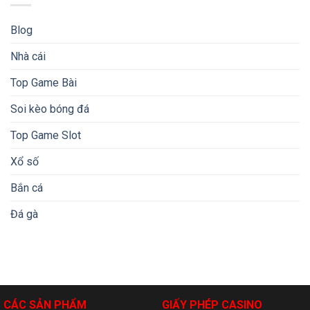
Blog
Nhà cái
Top Game Bài
Soi kèo bóng đá
Top Game Slot
Xổ số
Bắn cá
Đá gà
CÁC SẢN PHẨM
GIẤY PHÉP CASINO