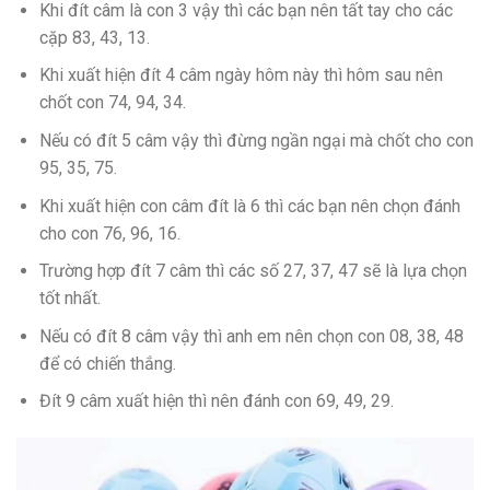
Khi đít câm là con 3 vậy thì các bạn nên tất tay cho các
cặp 83, 43, 13.
Khi xuất hiện đít 4 câm ngày hôm này thì hôm sau nên
chốt con 74, 94, 34.
Nếu có đít 5 câm vậy thì đừng ngần ngại mà chốt cho con
95, 35, 75.
Khi xuất hiện con câm đít là 6 thì các bạn nên chọn đánh
cho con 76, 96, 16.
Trường hợp đít 7 câm thì các số 27, 37, 47 sẽ là lựa chọn
tốt nhất.
Nếu có đít 8 câm vậy thì anh em nên chọn con 08, 38, 48
để có chiến thắng.
Đít 9 câm xuất hiện thì nên đánh con 69, 49, 29.