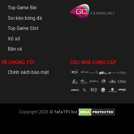
Top Game Bài
Soi kèo bóng đá
Top Game Slot
Xổ số
Bắn cá
VỀ CHÚNG TÔI
CÁC NHÀ CUNG CẤP
Chính sách bảo mật
Copyright 2026 ©
fafa191.biz