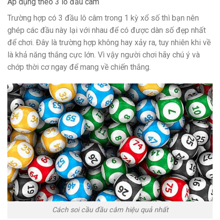
Áp dụng theo 3 lô đầu câm
Trường hợp có 3 đầu lô câm trong 1 kỳ xổ số thì bạn nên
ghép các đầu này lại với nhau để có được dàn số đẹp nhất
để chơi. Đây là trường hợp không hay xảy ra, tuy nhiên khi về
là khả năng thắng cực lớn. Vì vậy người chơi hãy chú ý và
chớp thời cơ ngay để mang về chiến thắng.
Cách soi cầu đầu câm hiệu quả nhất