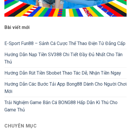
Bài viết mới
E-Sport Fun88 – Sảnh Cá Cược Thể Thao Điện Tử Đẳng Cấp
Hướng Dẫn Nạp Tiền SV388 Chi Tiết Đầy Đủ Nhất Cho Tân
Thủ
Hướng Dẫn Rút Tiền Sbobet Thao Tác Dễ, Nhận Tiền Ngay
Hướng Dẫn Các Bước Tải App Bong88 Dành Cho Người Chơi
Mới
Trải Nghiệm Game Bắn Cá BONG88 Hấp Dẫn Kì Thú Cho
Game Thủ
CHUYÊN MỤC