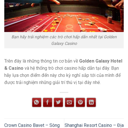
Bạn hãy trải nghiệm các trò chơi hấp dẫn nhất tại Golden
Galaxy Casino
Trên đây là những thông tin cơ bản về
Golden Galaxy Hotel
& Casino
và hệ thống trò chơi casino hấp dẫn tại đây. Bạn
hãy lựa chọn điểm đến này cho kỳ nghỉ sắp tới của mình để
được trải nghiệm những giải trí thú vị tại đây nhé.
Crown Casino Bavet – Sòng
Shanghai Resort Casino – Địa