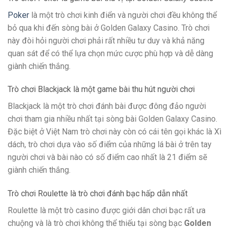
Poker
là một trò chơi kinh điển và người chơi đều không thể
bỏ qua khi đến sòng bài ở Golden Galaxy Casino. Trò chơi
này đòi hỏi người chơi phải rất nhiều tư duy và khả năng
quan sát để có thể lựa chọn mức cược phù hợp và dễ dàng
giành chiến thắng.
Trò chơi Blackjack là một game bài thu hút người chơi
Blackjack là một trò chơi đánh bài được đông đảo người
chơi tham gia nhiều nhất tại sòng bài Golden Galaxy Casino.
Đặc biệt ở Việt Nam trò chơi này còn có cái tên gọi khác là Xì
dách, trò chơi dựa vào số điểm của những lá bài ở trên tay
người chơi và bài nào có số điểm cao nhất là 21 điểm sẽ
giành chiến thắng.
Trò chơi Roulette là trò chơi đánh bạc hấp dẫn nhất
Roulette là một trò casino được giới dân chơi bạc rất ưa
chuộng và là trò chơi không thể thiếu tại sòng bạc
Golden