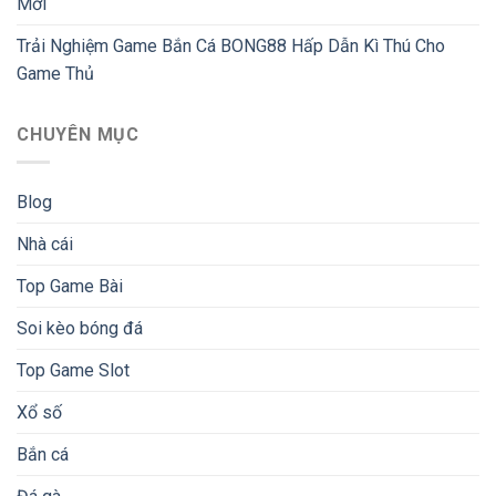
Mới
Trải Nghiệm Game Bắn Cá BONG88 Hấp Dẫn Kì Thú Cho
Game Thủ
CHUYÊN MỤC
Blog
Nhà cái
Top Game Bài
Soi kèo bóng đá
Top Game Slot
Xổ số
Bắn cá