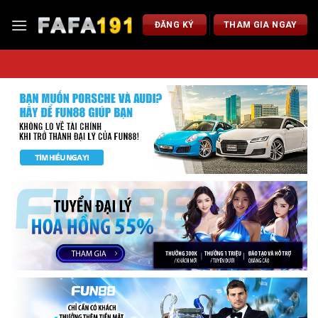
Skip
to
ĐĂNG KÝ
THAM GIA NGAY
content