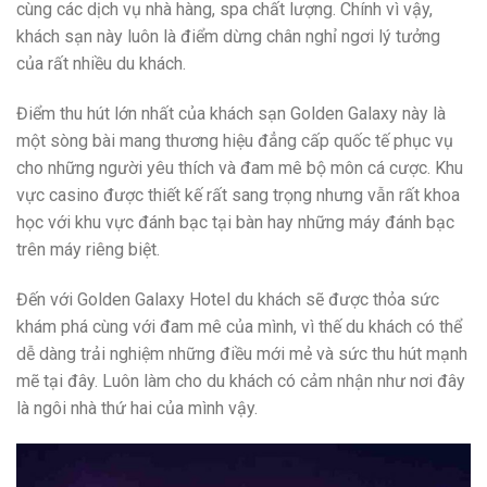
cùng các dịch vụ nhà hàng, spa chất lượng. Chính vì vậy,
khách sạn này luôn là điểm dừng chân nghỉ ngơi lý tưởng
của rất nhiều du khách.
Điểm thu hút lớn nhất của khách sạn Golden Galaxy này là
một sòng bài mang thương hiệu đẳng cấp quốc tế phục vụ
cho những người yêu thích và đam mê bộ môn cá cược. Khu
vực casino được thiết kế rất sang trọng nhưng vẫn rất khoa
học với khu vực đánh bạc tại bàn hay những máy đánh bạc
trên máy riêng biệt.
Đến với Golden Galaxy Hotel du khách sẽ được thỏa sức
khám phá cùng với đam mê của mình, vì thế du khách có thể
dễ dàng trải nghiệm những điều mới mẻ và sức thu hút mạnh
mẽ tại đây. Luôn làm cho du khách có cảm nhận như nơi đây
là ngôi nhà thứ hai của mình vậy.