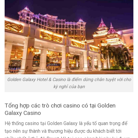
Golden Galaxy Hotel & Casino là điểm dừng chân tuyệt vời cho
kỳ nghỉ của bạn
Tổng hợp các trò chơi casino có tại Golden
Galaxy Casino
Hệ thống casino tại Golden Galaxy là yếu tố quan trọng để
tạo nên sự thành và thương hiệu được du khách biết tới