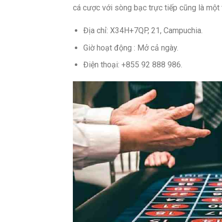
cá cược với sòng bạc trực tiếp cũng là một
Địa
c
hỉ
: X34H+7QP, 21, Campuchia.
G
iờ
hoạt động : Mở cả ngày.
Điện thoại: +855 92 888 986.