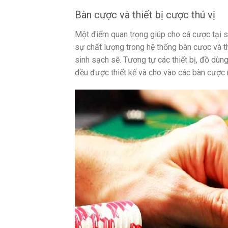
Bàn cược và thiết bị cược thú vị
Một điểm quan trọng giúp cho cá cược tại
sự chất lượng trong hệ thống bàn cược và t
sinh sạch sẽ. Tương tự các thiết bị, đồ dùn
đều được thiết kế và cho vào các bàn cược r