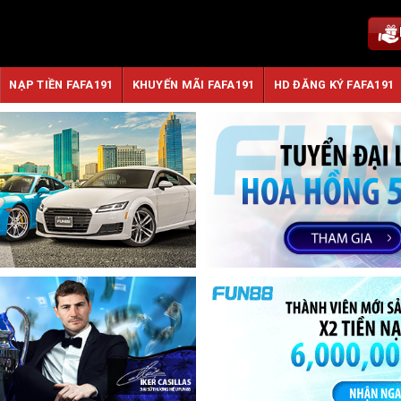
NẠP TIỀN FAFA191
KHUYẾN MÃI FAFA191
HD ĐĂNG KÝ FAFA191