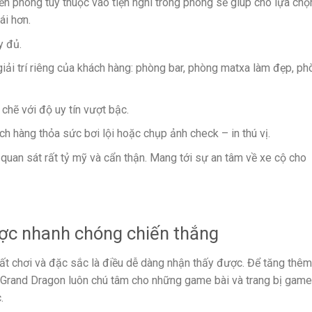
ền phòng tùy thuộc vào tiện nghi trong phòng sẽ giúp cho lựa chọ
ái hơn.
y đủ.
iải trí riêng của khách hàng: phòng bar, phòng matxa làm đẹp, ph
chẽ với độ uy tín vượt bậc.
ch hàng thỏa sức bơi lội hoặc chụp ảnh check – in thú vị.
c quan sát rất tỷ mỹ và cẩn thận. Mang tới sự an tâm về xe cộ cho
ược nhanh chóng chiến thắng
ất chơi và đặc sắc là điều dễ dàng nhận thấy được. Để tăng thêm
g, Grand Dragon luôn chú tâm cho những game bài và trang bị game
c.