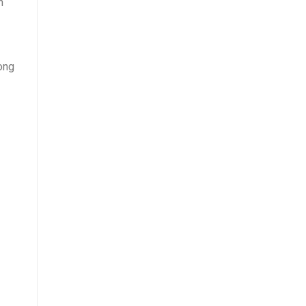
n
òng