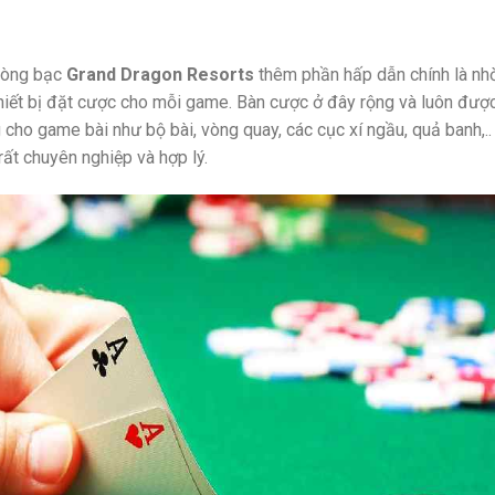
 sòng bạc
Grand Dragon Resorts
thêm phần hấp dẫn chính là nh
hiết bị đặt cược cho mỗi game. Bàn cược ở đây rộng và luôn đượ
g cho game bài như bộ bài, vòng quay, các cục xí ngầu, quả banh,..
ất chuyên nghiệp và hợp lý.