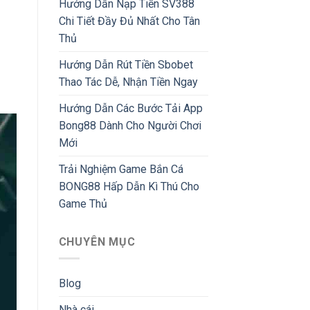
Hướng Dẫn Nạp Tiền SV388
Chi Tiết Đầy Đủ Nhất Cho Tân
Thủ
Hướng Dẫn Rút Tiền Sbobet
Thao Tác Dễ, Nhận Tiền Ngay
Hướng Dẫn Các Bước Tải App
Bong88 Dành Cho Người Chơi
Mới
Trải Nghiệm Game Bắn Cá
BONG88 Hấp Dẫn Kì Thú Cho
Game Thủ
CHUYÊN MỤC
Blog
Nhà cái