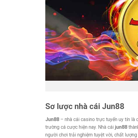
Sơ lược nhà cái Jun88
Jun88
– nhà cái casino trực tuyến uy tín là
trường cá cược hiện nay. Nhà cái
jun88
thàn
người chơi trải nghiệm tuyệt vời, chất lượng