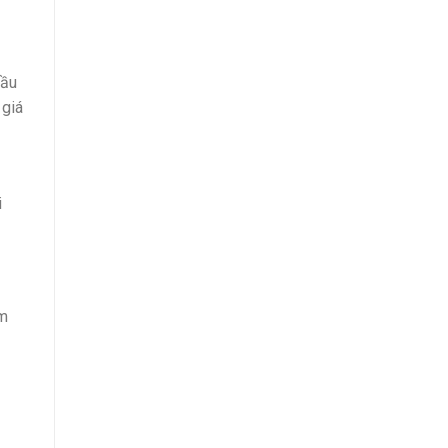
đầu
 giá
i
ẩm