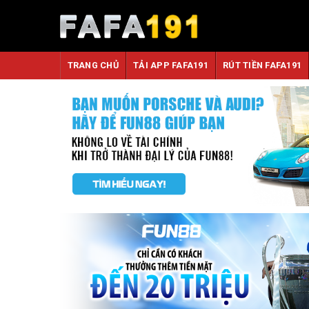
Skip
to
content
TRANG CHỦ
TẢI APP FAFA191
RÚT TIỀN FAFA191