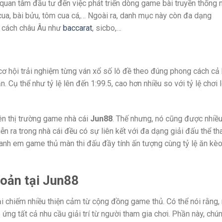
 quan tâm đầu tư đến việc phát triển dòng game bài truyền thống 
 cua, bài bửu, tôm cua cá,… Ngoài ra, danh mục này còn đa dạng
g cách châu Âu như
baccarat
, sicbo,…
cơ hội trải nghiệm từng ván xổ số lô đề theo đúng phong cách cả
. Cụ thể như tỷ lệ lên đến 1:99.5, cao hơn nhiều so với tỷ lệ chơi 
n thị trường game nhà cái
Jun88
. Thế nhưng, nó cũng được nhiề
n ra trong nhà cái đều có sự liên kết với đa dạng giải đấu thể th
anh em game thủ màn thi đấu đầy tính ấn tượng cùng tỷ lệ ăn kè
hoản tại Jun88
i chiếm nhiều thiện cảm từ cộng đồng game thủ. Có thể nói rằng, 
ứng tất cả nhu cầu giải trí từ người tham gia chơi. Phần này, chú