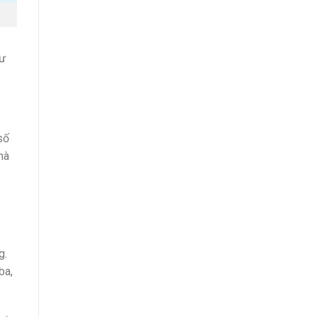
hư
số
hà
g.
ba,