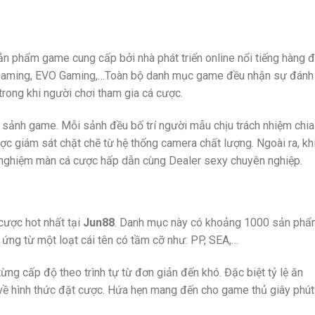
ản phẩm game cung cấp bởi nhà phát triển online nổi tiếng hàng 
WM Gaming, EVO Gaming,…Toàn bộ danh mục game đều nhận sự đánh
trong khi người chơi tham gia cá cược.
sảnh game. Mỗi sảnh đều bố trí người mẫu chịu trách nhiệm chia
c giám sát chặt chẽ từ hệ thống camera chất lượng. Ngoài ra, kh
i nghiệm màn cá cược hấp dẫn cùng Dealer sexy chuyên nghiệp.
ược hot nhất tại
Jun88
. Danh mục này có khoảng 1000 sản ph
ứng từ một loạt cái tên có tầm cỡ như: PP, SEA,…
g cấp độ theo trình tự từ đơn giản đến khó. Đặc biệt tỷ lệ ăn
ề hình thức đặt cược. Hứa hẹn mang đến cho game thủ giây phút