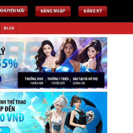
KHUYẾN MÃI
ĐĂNG NHẬP
ĐĂNG KÝ
BLOG