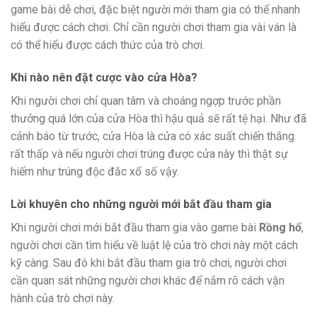
game bài dễ chơi, đặc biệt người mới tham gia có thể nhanh
hiểu được cách chơi. Chỉ cần người chơi tham gia vài ván là
có thể hiểu được cách thức của trò chơi.
Khi nào nên đặt cược vào cửa Hòa?
Khi người chơi chỉ quan tâm và choáng ngợp trước phần
thưởng quá lớn của cửa Hòa thì hậu quả sẽ rất tệ hại. Như đã
cảnh báo từ trước, cửa Hòa là cửa có xác suất chiến thắng
rất thấp và nếu người chơi trúng được cửa này thì thật sự
hiếm như trúng độc đắc xổ số vậy.
Lời khuyên cho những người mới bắt đầu tham gia
Khi người chơi mới bắt đầu tham gia vào game bài
Rồng hổ
,
người chơi cần tìm hiểu về luật lệ của trò chơi này một cách
kỹ càng. Sau đó khi bắt đầu tham gia trò chơi, người chơi
cần quan sát những người chơi khác để nắm rõ cách vận
hành của trò chơi này.