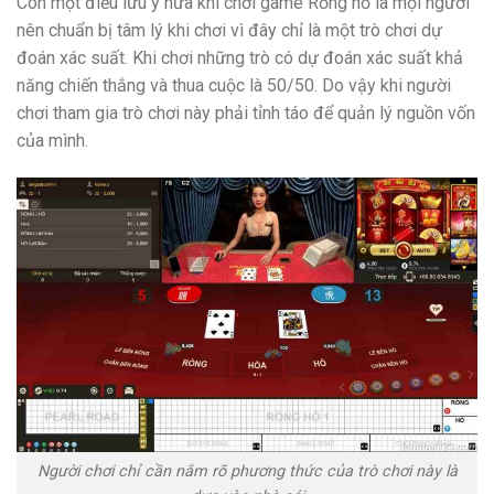
Còn một điều lưu ý nữa khi chơi game Rồng hổ là mọi người
nên chuẩn bị tâm lý khi chơi vì đây chỉ là một trò chơi dự
đoán xác suất. Khi chơi những trò có dự đoán xác suất khả
năng chiến thắng và thua cuộc là 50/50. Do vậy khi người
chơi tham gia trò chơi này phải tỉnh táo để quản lý nguồn vốn
của mình.
Người chơi chỉ cần nắm rõ phương thức của trò chơi này là