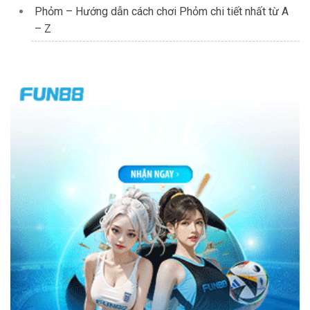
Phỏm – Hướng dẫn cách chơi Phỏm chi tiết nhất từ A
– Z