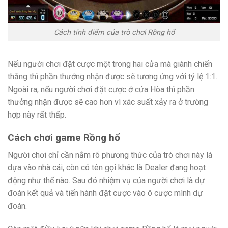
Cách tính điểm của trò chơi Rồng hổ
Nếu người chơi đặt cược một trong hai cửa mà giành chiến
thắng thì phần thưởng nhận được sẽ tương ứng với tỷ lệ 1:1.
Ngoài ra, nếu người chơi đặt cược ở cửa Hòa thì phần
thưởng nhận được sẽ cao hơn vì xác suất xảy ra ở trường
hợp này rất thấp.
Cách chơi game Rồng hổ
Người chơi chỉ cần nắm rõ phương thức của trò chơi này là
dựa vào nhà cái, còn có tên gọi khác là Dealer đang hoạt
động như thế nào. Sau đó nhiệm vụ của người chơi là dự
đoán kết quả và tiến hành đặt cược vào ô cược mình dự
đoán.