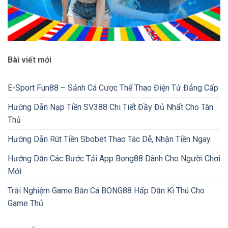
Bài viết mới
E-Sport Fun88 – Sảnh Cá Cược Thể Thao Điện Tử Đẳng Cấp
Hướng Dẫn Nạp Tiền SV388 Chi Tiết Đầy Đủ Nhất Cho Tân
Thủ
Hướng Dẫn Rút Tiền Sbobet Thao Tác Dễ, Nhận Tiền Ngay
Hướng Dẫn Các Bước Tải App Bong88 Dành Cho Người Chơi
Mới
Trải Nghiệm Game Bắn Cá BONG88 Hấp Dẫn Kì Thú Cho
Game Thủ