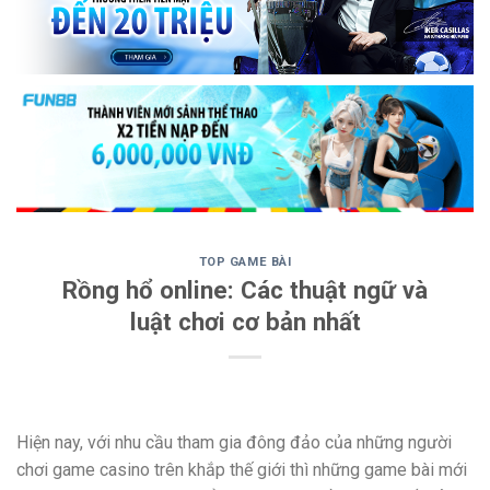
TOP GAME BÀI
Rồng hổ online: Các thuật ngữ và
luật chơi cơ bản nhất
Hiện nay, với nhu cầu tham gia đông đảo của những người
chơi game casino trên khắp thế giới thì những game bài mới