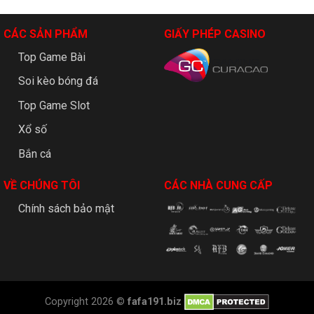
CÁC SẢN PHẨM
GIẤY PHÉP CASINO
Top Game Bài
Soi kèo bóng đá
Top Game Slot
Xổ số
Bắn cá
VỀ CHÚNG TÔI
CÁC NHÀ CUNG CẤP
Chính sách bảo mật
Copyright 2026 ©
fafa191.biz