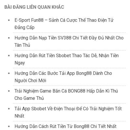
BÀI ĐĂNG LIÊN QUAN KHÁC
E-Sport Fun88 – Sảnh Cá Cược Thể Thao Điện Tử
Đẳng Cấp
Hướng Dẫn Nạp Tiền SV388 Chi Tiết Đầy Đủ Nhất Cho
Tân Thủ
Hướng Dẫn Rút Tiền Sbobet Thao Tác Dễ, Nhận Tiền
Ngay
Hướng Dẫn Các Bước Tải App Bong88 Dành Cho
Người Chơi Mới
Trải Nghiệm Game Bắn Cá BONG88 Hấp Dẫn Kì Thú
Cho Game Thủ
Tải App Sbobet Về Điện Thoại Để Có Trải Nghiệm Tốt
Nhất
Hướng Dẫn Cách Rút Tiền Từ Bong88 Chi Tiết Nhất