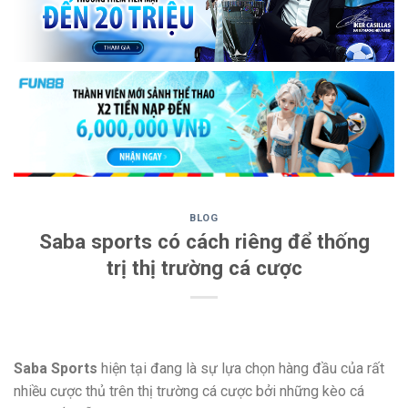
BLOG
Saba sports có cách riêng để thống
trị thị trường cá cược
Saba Sports
hiện tại đang là sự lựa chọn hàng đầu của rất
nhiều cược thủ trên thị trường cá cược bởi những kèo cá