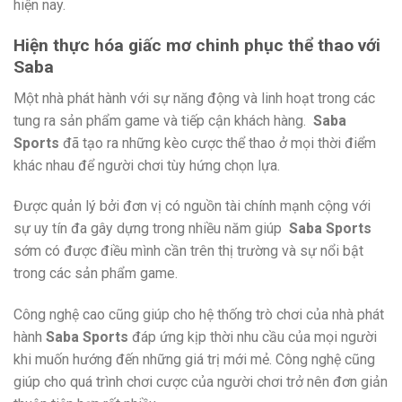
hiện nay.
Hiện thực hóa giấc mơ chinh phục thể thao với
Saba
Một nhà phát hành với sự năng động và linh hoạt trong các
tung ra sản phẩm game và tiếp cận khách hàng.
Saba
Sports
đã tạo ra những kèo cược thể thao ở mọi thời điểm
khác nhau để người chơi tùy hứng chọn lựa.
Được quản lý bởi đơn vị có nguồn tài chính mạnh cộng với
sự uy tín đa gây dựng trong nhiều năm giúp
Saba Sports
sớm có được điều mình cần trên thị trường và sự nổi bật
trong các sản phẩm game.
Công nghệ cao cũng giúp cho hệ thống trò chơi của nhà phát
hành
Saba Sports
đáp ứng kịp thời nhu cầu của mọi người
khi muốn hướng đến những giá trị mới mẻ. Công nghệ cũng
giúp cho quá trình chơi cược của người chơi trở nên đơn giản