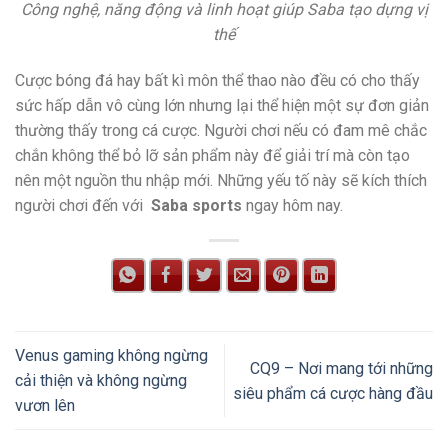
Công nghệ, năng động và linh hoạt giúp Saba tạo dựng vị
thế
Cược bóng đá hay bất kì môn thể thao nào đều có cho thấy
sức hấp dẫn vô cùng lớn nhưng lại thể hiện một sự đơn giản
thường thấy trong cá cược. Người chơi nếu có đam mê chắc
chắn không thể bỏ lỡ sản phẩm này để giải trí mà còn tạo
nên một nguồn thu nhập mới. Những yếu tố này sẽ kích thích
người chơi đến với
Saba sports
ngay hôm nay.
Venus gaming không ngừng
CQ9 – Nơi mang tới những
cải thiện và không ngừng
siêu phẩm cá cược hàng đầu
vươn lên