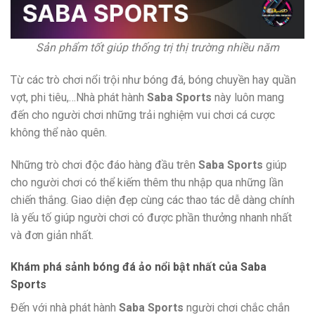
Sản phẩm tốt giúp thống trị thị trường nhiều năm
Từ các trò chơi nổi trội như bóng đá, bóng chuyền hay quần
vợt, phi tiêu,…Nhà phát hành
Saba Sports
này luôn mang
đến cho người chơi những trải nghiệm vui chơi cá cược
không thể nào quên.
Những trò chơi độc đáo hàng đầu trên
Saba Sports
giúp
cho người chơi có thể kiếm thêm thu nhập qua những lần
chiến thắng. Giao diện đẹp cùng các thao tác dễ dàng chính
là yếu tố giúp người chơi có được phần thưởng nhanh nhất
và đơn giản nhất.
Khám phá sảnh bóng đá ảo nổi bật nhất của Saba
Sports
Đến với nhà phát hành
Saba Sports
người chơi chắc chắn