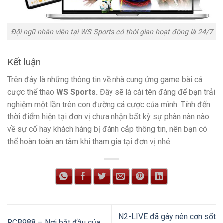
Đội ngũ nhân viên tại WS Sports có thời gian hoạt động là 24/7
Kết luận
Trên đây là những thông tin về nhà cung ứng game bài cá
cược thể thao
WS Sports.
Đây sẽ là cái tên đáng để bạn trải
nghiệm một lần trên con đường cá cược của mình. Tính đến
thời điểm hiện tại đơn vị chưa nhận bất kỳ sự phàn nàn nào
về sự cố hay khách hàng bị đánh cắp thông tin, nên bạn có
thể hoàn toàn an tâm khi tham gia tại đơn vị nhé.
N2-LIVE đã gây nên cơn sốt
RCB988 – Nơi bắt đầu của