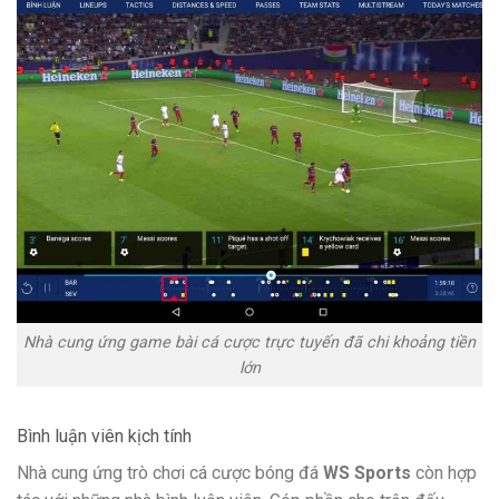
Nhà cung ứng game bài cá cược trực tuyến đã chi khoảng tiền
lớn
Bình luận viên kịch tính
Nhà cung ứng trò chơi cá cược bóng đá
WS Sports
còn hợp