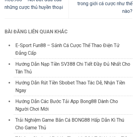
trong giới cá cược như thế
những cược thủ huyền thoại
nào?
BÀI ĐĂNG LIÊN QUAN KHÁC
E-Sport Fun88 – Sảnh Cá Cược Thể Thao Điện Tử
Đẳng Cấp
Hướng Dẫn Nạp Tiền SV388 Chi Tiết Đầy Đủ Nhất Cho
Tân Thủ
Hướng Dẫn Rút Tiền Sbobet Thao Tác Dễ, Nhận Tiền
Ngay
Hướng Dẫn Các Bước Tải App Bong88 Dành Cho
Người Chơi Mới
Trải Nghiệm Game Bắn Cá BONG88 Hấp Dẫn Kì Thú
Cho Game Thủ