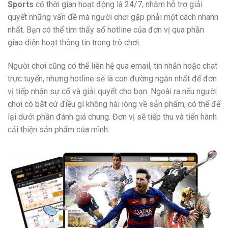
Sports
có thời gian hoạt động là 24/7, nhằm hỗ trợ giải
quyết những vấn đề mà người chơi gặp phải một cách nhanh
nhất. Bạn có thể tìm thấy số hotline của đơn vị qua phần
giao diện hoạt thông tin trong trò chơi.
Người chơi cũng có thể liên hệ qua email, tin nhắn hoặc chat
trực tuyến, nhưng hotline sẽ là con đường ngắn nhất để đơn
vị tiếp nhận sự cố và giải quyết cho bạn. Ngoài ra nếu người
chơi có bất cứ điều gì không hài lòng về sản phẩm, có thể để
lại dưới phần đánh giá chung. Đơn vị sẽ tiếp thu và tiến hành
cải thiện sản phẩm của mình.