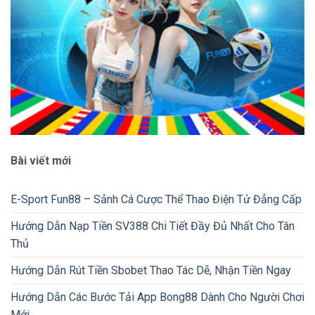
Bài viết mới
E-Sport Fun88 – Sảnh Cá Cược Thể Thao Điện Tử Đẳng Cấp
Hướng Dẫn Nạp Tiền SV388 Chi Tiết Đầy Đủ Nhất Cho Tân
Thủ
Hướng Dẫn Rút Tiền Sbobet Thao Tác Dễ, Nhận Tiền Ngay
Hướng Dẫn Các Bước Tải App Bong88 Dành Cho Người Chơi
Mới