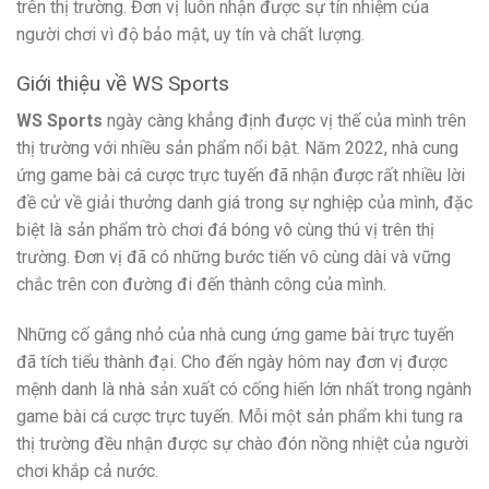
trên thị trường. Đơn vị luôn nhận được sự tín nhiệm của
người chơi vì độ bảo mật, uy tín và chất lượng.
Giới thiệu về WS Sports
WS Sports
ngày càng khẳng định được vị thế của mình trên
thị trường với nhiều sản phẩm nổi bật. Năm 2022, nhà cung
ứng game bài cá cược trực tuyến đã nhận được rất nhiều lời
đề cử về giải thưởng danh giá trong sự nghiệp của mình, đặc
biệt là sản phẩm trò chơi đá bóng vô cùng thú vị trên thị
trường. Đơn vị đã có những bước tiến vô cùng dài và vững
chắc trên con đường đi đến thành công của mình.
Những cố gắng nhỏ của nhà cung ứng game bài trực tuyến
đã tích tiểu thành đại. Cho đến ngày hôm nay đơn vị được
mệnh danh là nhà sản xuất có cống hiến lớn nhất trong ngành
game bài cá cược trực tuyến. Mỗi một sản phẩm khi tung ra
thị trường đều nhận được sự chào đón nồng nhiệt của người
chơi khắp cả nước.