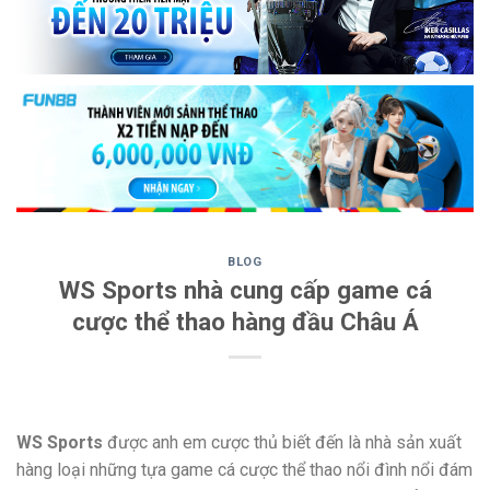
BLOG
WS Sports nhà cung cấp game cá
cược thể thao hàng đầu Châu Á
WS Sports
được anh em cược thủ biết đến là nhà sản xuất
hàng loại những tựa game cá cược thể thao nổi đình nổi đám