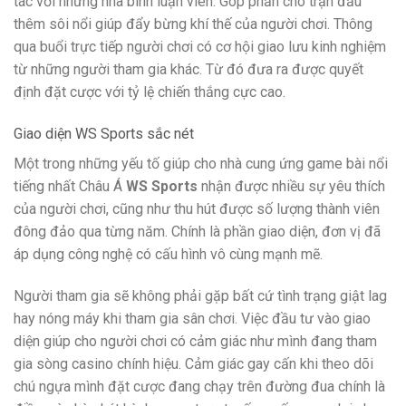
tác với những nhà bình luận viên. Góp phần cho trận đấu
thêm sôi nổi giúp đẩy bừng khí thế của người chơi. Thông
qua buổi trực tiếp người chơi có cơ hội giao lưu kinh nghiệm
từ những người tham gia khác. Từ đó đưa ra được quyết
định đặt cược với tỷ lệ chiến thắng cực cao.
Giao diện WS Sports sắc nét
Một trong những yếu tố giúp cho nhà cung ứng game bài nổi
tiếng nhất Châu Á
WS Sports
nhận được nhiều sự yêu thích
của người chơi, cũng như thu hút được số lượng thành viên
đông đảo qua từng năm. Chính là phần giao diện, đơn vị đã
áp dụng công nghệ có cấu hình vô cùng mạnh mẽ.
Người tham gia sẽ không phải gặp bất cứ tình trạng giật lag
hay nóng máy khi tham gia sân chơi. Việc đầu tư vào giao
diện giúp cho người chơi có cảm giác như mình đang tham
gia sòng casino chính hiệu. Cảm giác gay cấn khi theo dõi
chú ngựa mình đặt cược đang chạy trên đường đua chính là