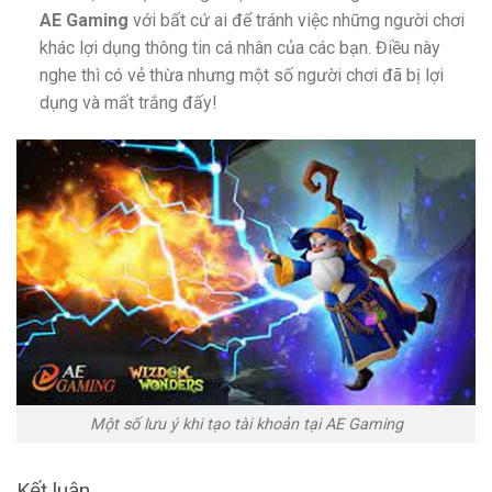
AE Gaming
với bất cứ ai để tránh việc những người chơi
khác lợi dụng thông tin cá nhân của các bạn. Điều này
nghe thì có vẻ thừa nhưng một số người chơi đã bị lợi
dụng và mất trắng đấy!
Một số lưu ý khi tạo tài khoản tại AE Gaming
Kết luận