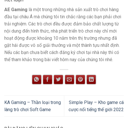
AE Gaming
là một trong những nhà sản xuất trò chơi hàng
đầu tại châu Á mà chúng tôi tin chắc rằng các bạn phải chơi
trải nghiệm. Các trò chơi đều được đảm bảo chất lượng từ
nội dung đến hình thức, nhà phát triển trò chơi này chỉ mới
hoạt động được khoảng 10 năm trên thị trường nhưng đã
gặt hái được vô số giải thưởng và một thành tựu nhất định.
Nếu các bạn chưa biết cách đăng ký chơi tại nhà này thì có
thể tham khảo trong bài viết hôm nay của chúng tôi nhé.
KA Gaming – Thần loại trong
Simple Play – Kho game cá
làng trò chơi Soft Game
cược nổi tiếng thế giới 2022