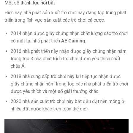
Một số thành tựu nổi bật
Hiện nay, nhà phát sản xuất trò chơi này đang tập trung phát
triển trong lĩnh vực sản xuất các trò chơi cá cược.
2014 nhận được giấy chứng nhận chất lượng các trò chơi
có mặt tại nhà phát triển
AE Gaming.
2016 nhà phát triển này nhận được giấy chứng nhận nằm
trong top 3 nhà phát triển trò chơi được yêu thích nhất
châu Á.
2018 nhà cung cấp trò chơi này lại tiếp tục nhận được
giấy chứng nhận nằm trong top các nhà phát triển trò chơi
được yêu thích và một số giải thưởng khác.
2020 nhà sản xuất trò chơi này bắt đầu đặt nền móng ở
nhiều đất nước khác trên toàn thế giới.