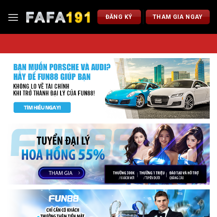
Skip
to
ĐĂNG KÝ
THAM GIA NGAY
content