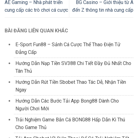
AE Gaming – Nhà phát triển
BG Casino – Giới thiệu từ A
cung cấp các trò chơi cá cược
đến Z thông tin nhà cung cấp
BÀI ĐĂNG LIÊN QUAN KHÁC
E-Sport Fun88 – Sảnh Cá Cược Thể Thao Điện Tử
Đẳng Cấp
Hướng Dẫn Nạp Tiền SV388 Chi Tiết Đầy Đủ Nhất Cho
Tân Thủ
Hướng Dẫn Rút Tiền Sbobet Thao Tác Dễ, Nhận Tiền
Ngay
Hướng Dẫn Các Bước Tải App Bong88 Dành Cho
Người Chơi Mới
Trải Nghiệm Game Bắn Cá BONG88 Hấp Dẫn Kì Thú
Cho Game Thủ