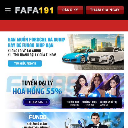
Skip
to
ĐĂNG KÝ
THAM GIA NGAY
content