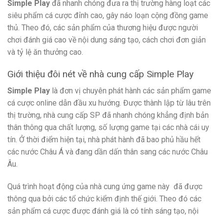
Simple Play
đã nhanh chóng đưa ra thị trường hàng loạt các
siêu phẩm cá cược đỉnh cao, gây náo loạn cộng đồng game
thủ. Theo đó, các sản phẩm của thương hiệu được người
chơi đánh giá cao về nội dung sáng tạo, cách chơi đơn giản
và tỷ lệ ăn thưởng cao.
Giới thiệu đôi nét về nhà cung cấp Simple Play
Simple Play
là đơn vị chuyên phát hành các sản phẩm game
cá cược online dẫn đầu xu hướng. Được thành lập từ lâu trên
thị trường, nhà cung cấp SP đã nhanh chóng khẳng định bản
thân thông qua chất lượng, số lượng game tại các nhà cái uy
tín. Ở thời điểm hiện tại, nhà phát hành đã bao phủ hầu hết
các nước Châu Á và đang dần dấn thân sang các nước Châu
Âu.
Quá trình hoạt động của nhà cung ứng game này đã được
thông qua bởi các tổ chức kiểm định thế giới. Theo đó các
sản phẩm cá cược được đánh giá là có tính sáng tạo, nội