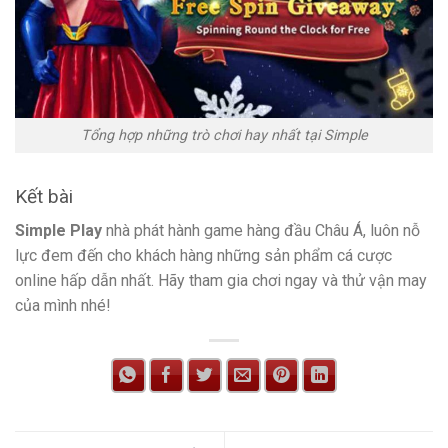
Tổng hợp những trò chơi hay nhất tại Simple
Kết bài
Simple Play
nhà phát hành game hàng đầu Châu Á, luôn nỗ
lực đem đến cho khách hàng những sản phẩm cá cược
online hấp dẫn nhất. Hãy tham gia chơi ngay và thử vận may
của mình nhé!