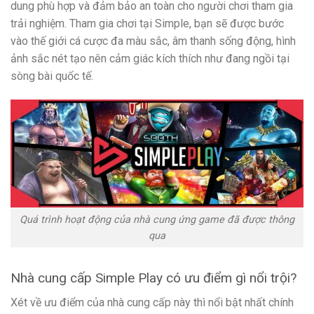
dung phù hợp và đảm bảo an toàn cho người chơi tham gia
trải nghiệm. Tham gia chơi tại Simple, bạn sẽ được bước
vào thế giới cá cược đa màu sắc, âm thanh sống động, hình
ảnh sắc nét tạo nên cảm giác kích thích như đang ngồi tại
sòng bài quốc tế.
Quá trình hoạt động của nhà cung ứng game đã được thông
qua
Nhà cung cấp Simple Play có ưu điểm gì nổi trội?
Xét về ưu điểm của nhà cung cấp này thì nổi bật nhất chính