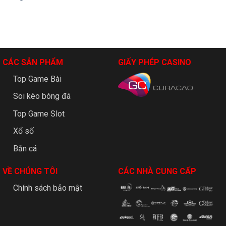
CÁC SẢN PHẨM
GIẤY PHÉP CASINO
Top Game Bài
Soi kèo bóng đá
Top Game Slot
Xổ số
Bắn cá
VỀ CHÚNG TÔI
CÁC NHÀ CUNG CẤP
Chính sách bảo mật