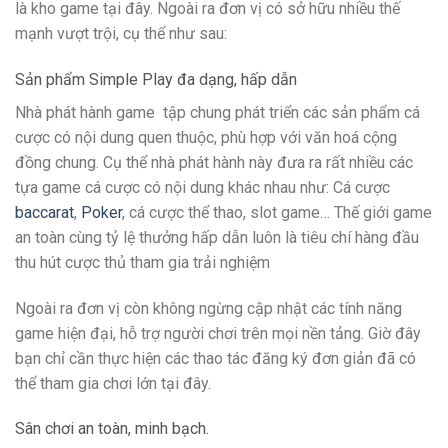
là kho game tại đây. Ngoài ra đơn vị có sở hữu nhiều thế
mạnh vượt trội, cụ thể như sau:
Sản phẩm Simple Play đa dạng, hấp dẫn
Nhà phát hành game tập chung phát triển các sản phẩm cá
cược có nội dung quen thuộc, phù hợp với văn hoá cộng
đồng chung. Cụ thể nhà phát hành này đưa ra rất nhiều các
tựa game cá cược có nội dung khác nhau như: Cá cược
baccarat
,
Poker
, cá cược thể thao, slot game… Thế giới game
an toàn cùng tỷ lệ thưởng hấp dẫn luôn là tiêu chí hàng đầu
thu hút cược thủ tham gia trải nghiệm
Ngoài ra đơn vị còn không ngừng cập nhật các tính năng
game hiện đại, hỗ trợ người chơi trên mọi nền tảng. Giờ đây
bạn chỉ cần thực hiện các thao tác đăng ký đơn giản đã có
thể tham gia chơi lớn tại đây.
Sân chơi an toàn, minh bạch.