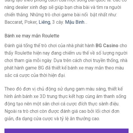
nàng dealer xinh đẹp sẽ giúp bạn chia bài và tìm ra người
chiến thắng. Những trò chơi game bài nổi bật nhất như:
Baccarat, Poker,
Liêng
, 3 cây.
Mậu Binh
…
Bánh xe may mắn Roulette
Đánh giá tổng thể trò chơi của nhà phát hành
BG Casino
cho
thấy Roulette hiện nay đang chiếm ưu thế về số lượng người
chơi tham gia mỗi ngày. Dựa trên cách chơi truyền thống, nhà
phát hành
game BG đã thiết kế bánh xe may mắn theo màu
sắc cá cược của thời hiện đại.
Theo đó đơn vị chủ động sử dụng gam màu sáng, thiết kế
hình ảnh bánh xe 3D trung thực kết hợp cùng âm thanh sống
động tạo nên một sân chơi cá cược đích thực sành điệu.
Ngoài ra trò chơi còn được đánh giá cao bởi lối chơi đơn
giản, đa dạng cửa cược và tỷ lệ ăn thưởng cao.