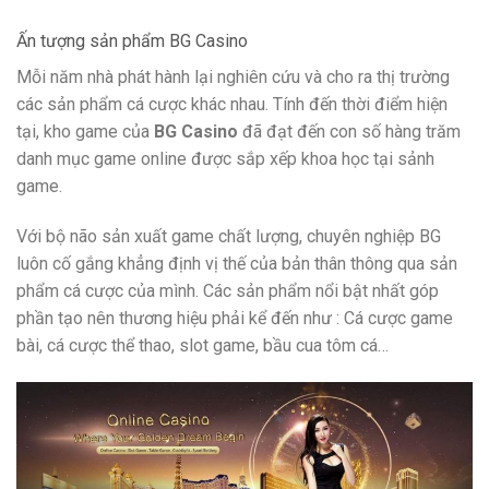
Ấn tượng sản phẩm BG Casino
Mỗi năm nhà phát hành lại nghiên cứu và cho ra thị trường
các sản phẩm cá cược khác nhau. Tính đến thời điểm hiện
tại, kho game của
BG Casino
đã đạt đến con số hàng trăm
danh mục game online được sắp xếp khoa học tại sảnh
game.
Với bộ não sản xuất game chất lượng, chuyên nghiệp BG
luôn cố gắng khẳng định vị thế của bản thân thông qua sản
phẩm cá cược của mình. Các sản phẩm nổi bật nhất góp
phần tạo nên thương hiệu phải kể đến như : Cá cược game
bài, cá cược thể thao, slot game, bầu cua tôm cá…