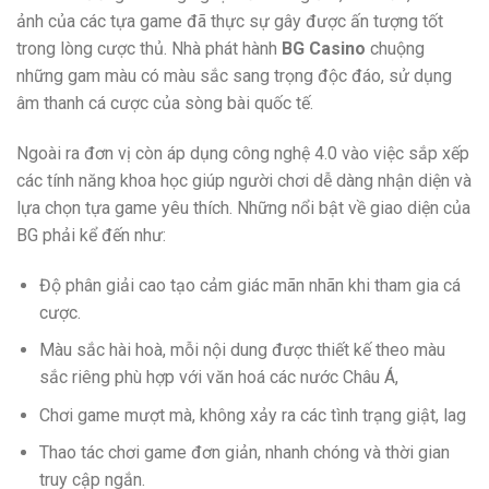
ảnh của các tựa game đã thực sự gây được ấn tượng tốt
trong lòng cược thủ. Nhà phát hành
BG Casino
chuộng
những gam màu có màu sắc sang trọng độc đáo, sử dụng
âm thanh cá cược của sòng bài quốc tế.
Ngoài ra đơn vị còn áp dụng công nghệ 4.0 vào việc sắp xếp
các tính năng khoa học giúp người chơi dễ dàng nhận diện và
lựa chọn tựa game yêu thích. Những nổi bật về giao diện của
BG phải kể đến như:
Độ phân giải cao tạo cảm giác mãn nhãn khi tham gia cá
cược.
Màu sắc hài hoà, mỗi nội dung được thiết kế theo màu
sắc riêng phù hợp với văn hoá các nước Châu Á,
Chơi game mượt mà, không xảy ra các tình trạng giật, lag
Thao tác chơi game đơn giản, nhanh chóng và thời gian
truy cập ngắn.