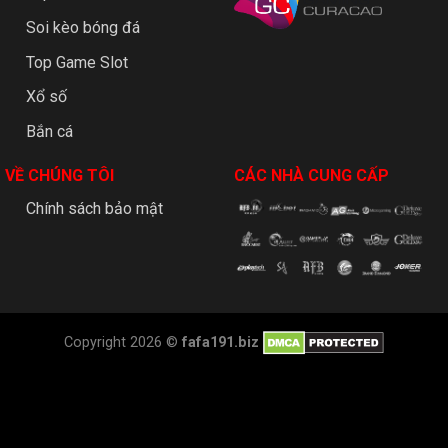
Soi kèo bóng đá
Top Game Slot
Xổ số
Bắn cá
VỀ CHÚNG TÔI
CÁC NHÀ CUNG CẤP
Chính sách bảo mật
Copyright 2026 ©
fafa191.biz