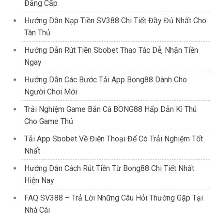
Đẳng Cấp
Hướng Dẫn Nạp Tiền SV388 Chi Tiết Đầy Đủ Nhất Cho
Tân Thủ
Hướng Dẫn Rút Tiền Sbobet Thao Tác Dễ, Nhận Tiền
Ngay
Hướng Dẫn Các Bước Tải App Bong88 Dành Cho
Người Chơi Mới
Trải Nghiệm Game Bắn Cá BONG88 Hấp Dẫn Kì Thú
Cho Game Thủ
Tải App Sbobet Về Điện Thoại Để Có Trải Nghiệm Tốt
Nhất
Hướng Dẫn Cách Rút Tiền Từ Bong88 Chi Tiết Nhất
Hiện Nay
FAQ SV388 – Trả Lời Những Câu Hỏi Thường Gặp Tại
Nhà Cái