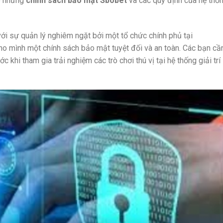
eo những
chính sách bảo mật Sbobet
và các quy định của hệ thố
ới sự quản lý nghiêm ngặt bởi một tổ chức chính phủ tại
cho mình một chính sách bảo mật tuyệt đối và an toàn. Các bạn cầ
c khi tham gia trải nghiệm các trò chơi thú vị tại hệ thống giải trí