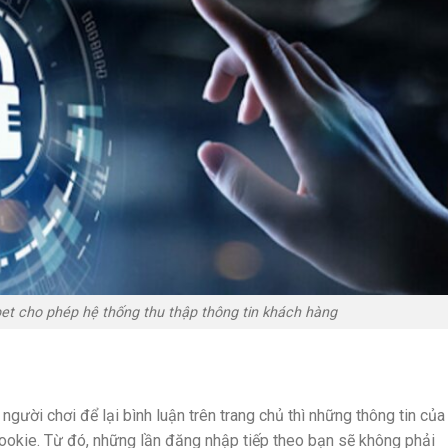
t cho phép hệ thống thu thập thông tin khách hàng
người chơi để lại bình luận trên trang chủ thì những thông tin của
 cookie. Từ đó, những lần đăng nhập tiếp theo bạn sẽ không phải