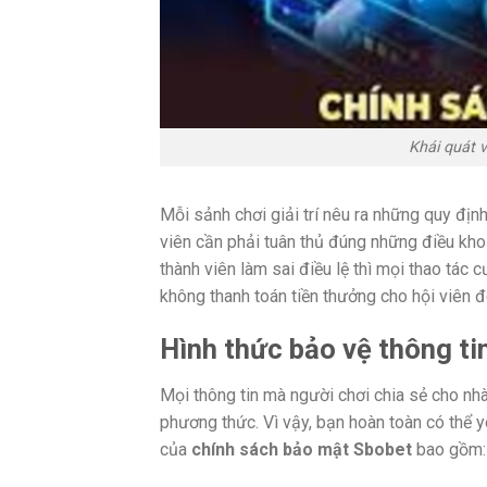
Khái quát 
Mỗi sảnh chơi giải trí nêu ra những quy địn
viên cần phải tuân thủ đúng những điều kho
thành viên làm sai điều lệ thì mọi thao tác
không thanh toán tiền thưởng cho hội viên đ
Hình thức bảo vệ thông ti
Mọi thông tin mà người chơi chia sẻ cho nh
phương thức. Vì vậy, bạn hoàn toàn có thể 
của
chính sách bảo mật Sbobet
bao gồm: