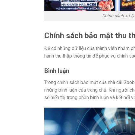
Chính sách xử lý
Chính sách bảo mật thu th
Để có những dữ liệu của thành viên nhằm phụ
hành thu thập thông tin để phục vụ chính s
Bình luận
Trong chính sách bảo mật của nhà cái Sbobe
những bình luận của trang chủ. Khi người ch
sẽ hiển thị trong phần bình luận và kết nối 