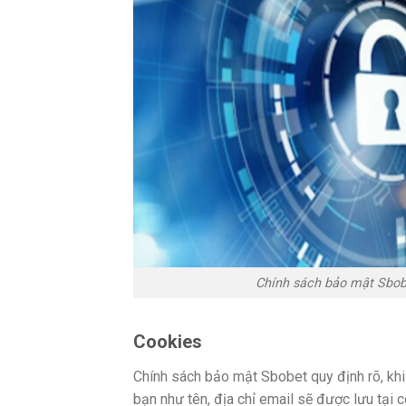
Chính sách bảo mật Sbobe
Cookies
Chính sách bảo mật Sbobet quy định rõ, khi 
bạn như tên, địa chỉ email sẽ được lưu tại