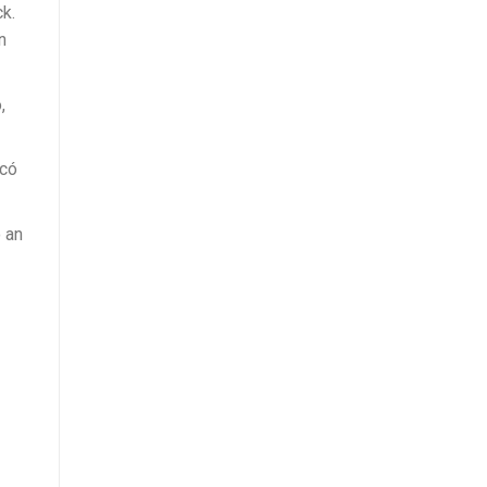
k.
n
,
 có
 an