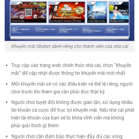
Khuyến mãi Sbobet dành riêng cho thành viên của nhà cái
Truy cập vào trang web chính thức nhà cái, chọn “Khuyến
mãi” để cập nhật được thông tin khuyến mãi mới nhất.
Mỗi khuyến mãi sẽ có các điều kiện và thể lệ riêng, người
chơi trước khi tham gia cần phải đọc thật kỹ.
Người chơi tuyệt đối không được gian lận, sử dụng nhiều
tài khoản cá cược để trục lợi khuyến mãi. Nếu nhà cái phát
hiện tài khoản của bạn sẽ bị khóa vĩnh viễn mà không
phải giải thích gì thêm.
Người chơi cần đảm bảo thực hiện đầy đủ các vòng