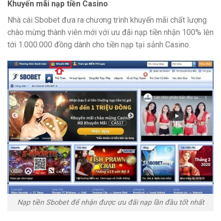
Khuyến mãi nạp tiền Casino
Nhà cái Sbobet đưa ra chương trình khuyến mãi chất lượng
chào mừng thành viên mới với ưu đãi nạp tiền nhận 100% lên
tới 1.000.000 đồng dành cho tiền nạp tại sảnh Casino.
Nạp tiền Sbobet để nhận được ưu đãi nạp lần đầu tốt nhất