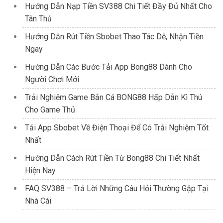
Hướng Dẫn Nạp Tiền SV388 Chi Tiết Đầy Đủ Nhất Cho
Tân Thủ
Hướng Dẫn Rút Tiền Sbobet Thao Tác Dễ, Nhận Tiền
Ngay
Hướng Dẫn Các Bước Tải App Bong88 Dành Cho
Người Chơi Mới
Trải Nghiệm Game Bắn Cá BONG88 Hấp Dẫn Kì Thú
Cho Game Thủ
Tải App Sbobet Về Điện Thoại Để Có Trải Nghiệm Tốt
Nhất
Hướng Dẫn Cách Rút Tiền Từ Bong88 Chi Tiết Nhất
Hiện Nay
FAQ SV388 – Trả Lời Những Câu Hỏi Thường Gặp Tại
Nhà Cái