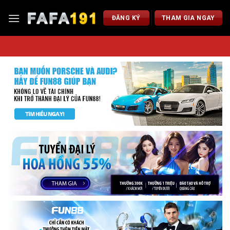
Skip
to
ĐĂNG KÝ
THAM GIA NGAY
content