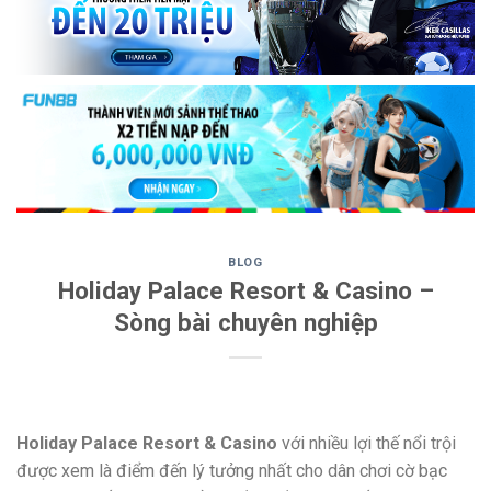
BLOG
Holiday Palace Resort & Casino –
Sòng bài chuyên nghiệp
Holiday Palace Resort & Casino
với nhiều lợi thế nổi trội
được xem là điểm đến lý tưởng nhất cho dân chơi cờ bạc