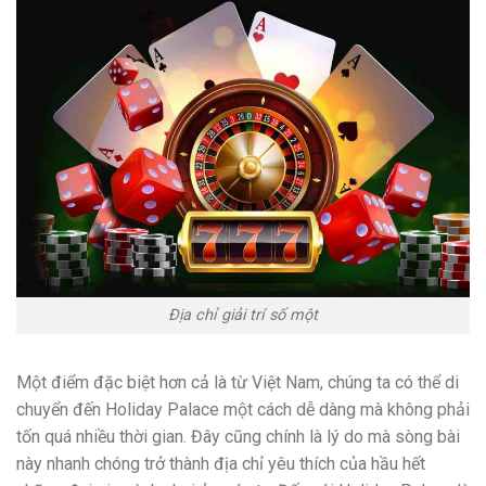
Địa chỉ giải trí số một
Một điểm đặc biệt hơn cả là từ Việt Nam, chúng ta có thể di
chuyển đến Holiday Palace một cách dễ dàng mà không phải
tốn quá nhiều thời gian. Đây cũng chính là lý do mà sòng bài
này nhanh chóng trở thành địa chỉ yêu thích của hầu hết