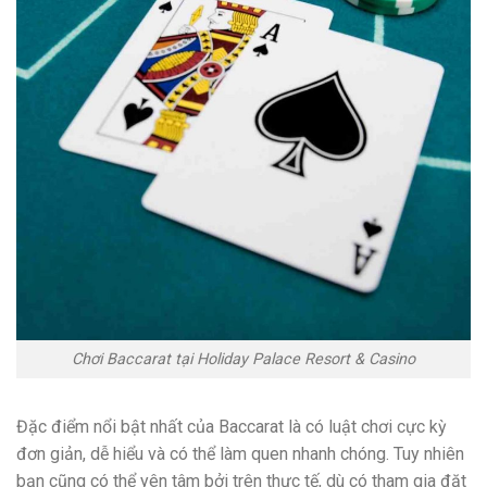
Chơi Baccarat tại Holiday Palace Resort & Casino
Đặc điểm nổi bật nhất của Baccarat là có luật chơi cực kỳ
đơn giản, dễ hiểu và có thể làm quen nhanh chóng. Tuy nhiên
bạn cũng có thể yên tâm bởi trên thực tế, dù có tham gia đặt